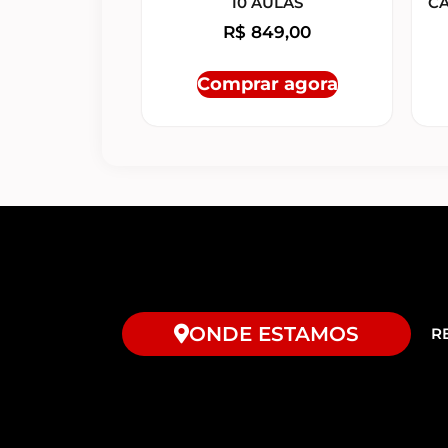
10 AULAS
CA
R$
849,00
Comprar agora
ONDE ESTAMOS
R