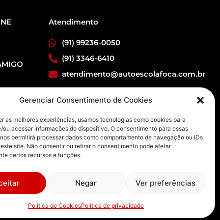
INE
Atendimento
(91) 99236-0050
(91) 3346-6410
AMIGO
atendimento@autoescolafoca.com.br
Verifique os horários de
Gerenciar Consentimento de Cookies
atendimentos
er as melhores experiências, usamos tecnologias como cookies para
/ou acessar informações do dispositivo. O consentimento para essas
VER HORÁRIOS
 nos permitirá processar dados como comportamento de navegação ou IDs
este site. Não consentir ou retirar o consentimento pode afetar
te certos recursos e funções.
ceitar
Negar
Ver preferências
Política de Cookies
Política de privacidade